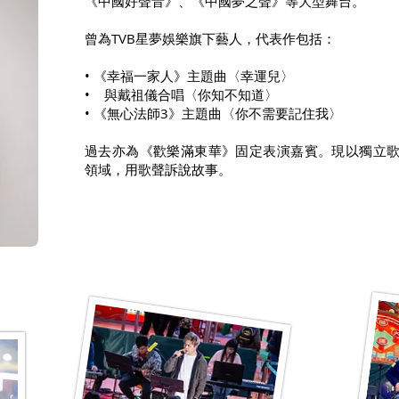
《中國好聲音》、《中國夢之聲》等大型舞台。
曾為TVB星夢娛樂旗下藝人，代表作包括：
• 《幸福一家人》主題曲〈幸運兒〉
• 與戴祖儀合唱〈你知不知道〉
• 《無心法師3》主題曲〈你不需要記住我〉
過去亦為《歡樂滿東華》固定表演嘉賓。現以獨立
領域，用歌聲訴說故事。