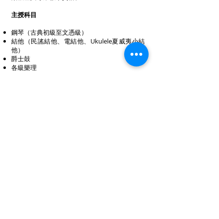
主授科目
鋼琴（古典初級至文憑級）
結他（民謠結他、電結他、Ukulele夏威夷小結
他）
爵士鼓
各級樂理
演出與錄音經歷
Mr. Whiffen活躍於各類演出舞台，曾參與多場
大型音樂會及商業演出，包括：
張敬軒《Hins Cheung》專輯發佈會
「梅艷芳紀念音樂會」演出
TVB《Music Café》節目表演
許靖韻《Angela Hui》專輯發佈派對
台灣「自由音樂節」
此外，他更跨足錄音製作，為多首唱片歌曲擔任
鋼琴與結他錄音樂手，兼具豐富的舞台經驗與專
業錄音室實戰能力。
Mr. Whiffen 擅長將演出與錄音的實務經驗融入
教學，引導學生不僅精進演奏技巧，更能開拓多